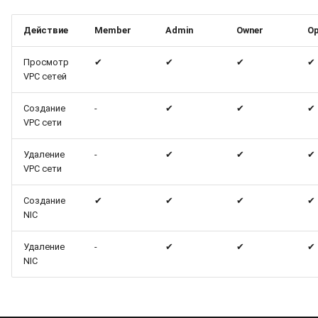
Действие
Member
Admin
Owner
Op
Просмотр
✔
✔
✔
✔
VPC сетей
Создание
-
✔
✔
✔
VPC сети
Удаление
-
✔
✔
✔
VPC сети
Создание
✔
✔
✔
✔
NIC
Удаление
-
✔
✔
✔
NIC