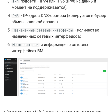
подсети - IPv4 или IPv6 (IPv6 на данный
Тип
s
Синхронизация с VeraCry
момент не поддерживается);
Доступность
Отчёты
Поиск
e
- IP-адрес DNS-сервера (копируется в буфер
DNS
Безопасность
Расписание проверок
Удаление файлов
a
обмена кнопкой справа);
- количество
Назначенные сетевые интерфейсы
r
Интеграция
Общий доступ
Скачивание файла
назначенных сетевых интерфейсов;
c
Эффективность
Статистика
и информация о сетевых
Меню настроек
h
интерфейсах ВМ.
i
n
g