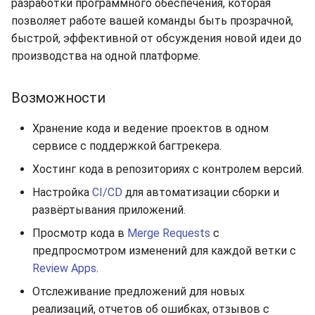
разработки программного обеспечения, которая
s
Синхронизация с VeraCry
позволяет работе вашей команды быть прозрачной,
Gateways
Отчёты
Поиск
e
быстрой, эффективной от обсуждения новой идеи до
Способы подключений
производства на одной платформе.
Расписание проверок
Удаление файлов
a
r
Гайды
Общий доступ
Скачивание файла
Возможности
c
Ресурсы
Статистика
Хранение кода и ведение проектов в одном
h
сервисе с поддержкой багтрекера.
i
Хостинг кода в репозиториях с контролем версий.
n
Настройка
CI/CD
для автоматизации сборки и
развёртывания приложений.
g
Просмотр кода в
Merge Requests
с
предпросмотром изменений для каждой ветки с
Review Apps
.
Отслеживание предложений для новых
реализаций, отчетов об ошибках, отзывов с