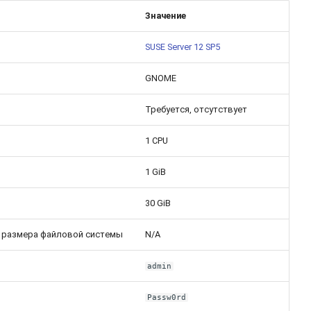
Значение
SUSE Server 12 SP5
GNOME
Требуется, отсутствует
1 CPU
1 GiB
30 GiB
 размера файловой системы
N/A
admin
Passw0rd