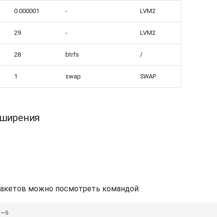
0.000001
-
LVM2
29
-
LVM2
28
btrfs
/
1
swap
SWAP
сширения
пакетов можно посмотреть командой: