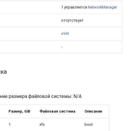
1 управляется
NetworkManager
отсутствует
oVirt
-
ска
ние размера файловой системы: N/A
Размер, GiB
Файловая система
Описание
1
xfs
boot