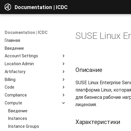
Documentation | ICDC
Documentation | ICDC
SUSE Linux En
Главная
Введение
Account Settings
Location Admin
Введение
Описание
Artifactory
Account
Введение
Billing
Users
Accounts
Введение
SUSE Linux Enterprise Se
Code
Billing
Service Delivery
Веб-интерфейс
Введение
платформа Linux, котор
Compliance
Reports
Admin Consoles
Ресурсы
Billing Settings
Введение
Обзор интерфейса
для бизнеса рабочие наг
Compute
Гайды
Payment Systems
Общие сведения
Введение
Просмотр компонентов
лицензия.
Invoices
Планирование
Доступ к сервису
Введение
Интеграция c Active
Доступ к данным
Directory
Reports
Разработка
Профиль пользователя
Instances
Репозитории
Характеристики
Тестирование
Работа с сервером
Instance Groups
Репозитории