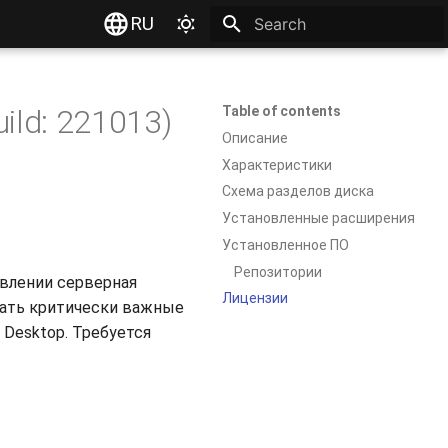
RU
Type to start searching
uild: 221013)
Table of contents
Описание
Характеристики
Схема разделов диска
Установленные расширения
Установленное ПО
Репозитории
равлении серверная
Лицензии
вать критически важные
 Desktop. Требуется