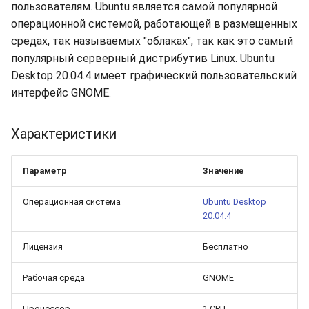
долгий срок?
Бэкапы
пользователям. Ubuntu является самой популярной
s
Синхронизация с VeraCry
Доступность
16.04.6 (2021-01-19)
Gateways
Отчёты
Поиск
операционной системой, работающей в размещенных
e
Как добавить новый диск
средах, так называемых "облаках", так как это самый
в Linux?
Безопасность
Способы подключений
Расписание проверок
Удаление файлов
популярный серверный дистрибутив Linux. Ubuntu
a
Desktop 20.04.4 имеет графический пользовательский
r
Как расширить
Интеграция
Гайды
Общий доступ
Скачивание файла
интерфейс GNOME.
существующий диск в
c
Linux?
Эффективность
Ресурсы
Статистика
Характеристики
h
Boot-меню виртуальной
i
машины
Параметр
Значение
n
Операционная система
Ubuntu Desktop
SSH
g
20.04.4
Лицензия
Бесплатно
Рабочая среда
GNOME
Процессор
1 CPU