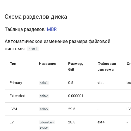
Схема разделов диска
Таблица разделов:
MBR
Автоматическое изменение размера файловой
системы:
root
Тип
Название
Размер,
Файловая
Оп
GiB
система
Primary
0.5
vfat
bo
sda1
Extended
0.000001
-
-
sda2
LVM
29.5
-
L
sda5
LV
28.5
ext4
-
ubuntu-
root