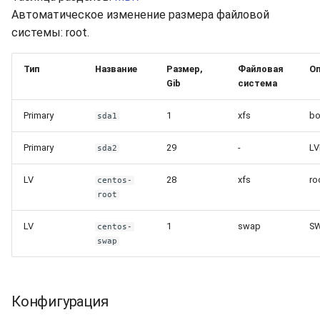
Автоматическое изменение размера файловой
системы: root.
Тип
Название
Размер,
Файловая
Оп
Gib
система
Primary
1
xfs
bo
sda1
Primary
29
-
L
sda2
LV
28
xfs
ro
centos-
root
LV
1
swap
S
centos-
swap
Конфигурация