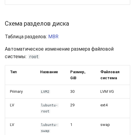
Схема разделов диска
Таблица разделов:
MBR
Автоматическое изменение размера файловой
системы:
root
Тип
Название
Размер,
Файловая
GiB
система
Primary
30
LVM VG
LVM2
LV
29
ext4
lubuntu-
root
LV
1
swap
lubuntu-
swap