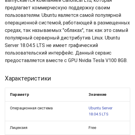
выпускается компанией Canonical Ltd, которая
долгий срок?
Бэкапы
s
предлагает коммерческую поддержку своим
Синхронизация с VeraCry
Доступность
16.04.6 (2021-01-19)
Gateways
Отчёты
Поиск
пользователям. Ubuntu является самой популярной
e
Как добавить новый диск
операционной системой, работающей в размещенных
в Linux?
Безопасность
Способы подключений
Расписание проверок
Удаление файлов
a
средах, так называемых "облаках", так как это самый
r
Как расширить
популярный серверный дистрибутив Linux. Ubuntu
Интеграция
Гайды
Общий доступ
Скачивание файла
существующий диск в
Server 18.04.5 LTS не имеет графический
c
Linux?
пользовательский интерфейс. Данный сервис
Эффективность
Ресурсы
Статистика
h
предоставляется вместе с GPU Nvidia Tesla V100 8GB.
Boot-меню виртуальной
i
машины
Характеристики
n
SSH
g
Параметр
Значение
Операционная система
Ubuntu Server
18.04.5 LTS
Лицензия
Free