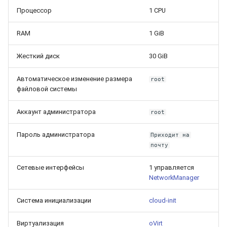
Процессор
1 CPU
RAM
1 GiB
Жесткий диск
30 GiB
Автоматическое изменение размера
root
файловой системы
Аккаунт администратора
root
Пароль администратора
Приходит на
почту
Сетевые интерфейсы
1 управляется
NetworkManager
Система инициализации
cloud-init
Виртуализация
oVirt