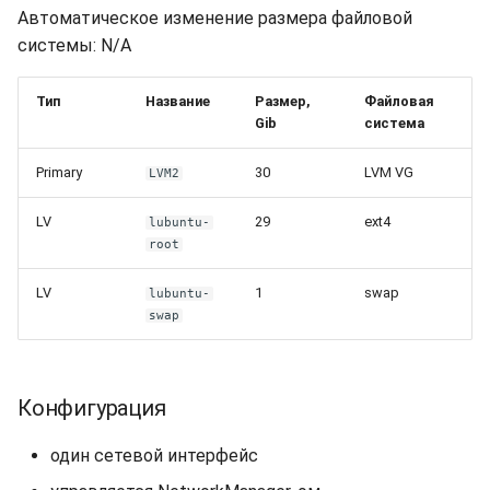
Автоматическое изменение размера файловой
системы: N/A
Тип
Название
Размер,
Файловая
Gib
система
Primary
30
LVM VG
LVM2
LV
29
ext4
lubuntu-
root
LV
1
swap
lubuntu-
swap
Конфигурация
один сетевой интерфейс