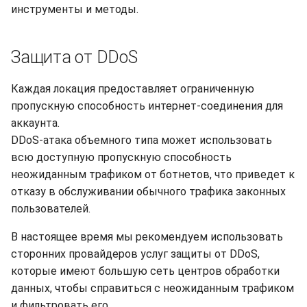
инструменты и методы.
s
Синхронизация с VeraCry
Доступность
Отчёты
Поиск
e
Защита от DDoS
Безопасность
Расписание проверок
Удаление файлов
a
r
Интеграция
Общий доступ
Скачивание файла
Каждая локация предоставляет ограниченную
пропускную способность интернет-соединения для
c
Эффективность
Статистика
аккаунта.
h
DDoS-атака объемного типа может использовать
всю доступную пропускную способность
i
неожиданным трафиком от ботнетов, что приведет к
n
отказу в обслуживании обычного трафика законных
g
пользователей.
В настоящее время мы рекомендуем использовать
сторонних провайдеров услуг защиты от DDoS,
которые имеют большую сеть центров обработки
данных, чтобы справиться с неожиданным трафиком
и фильтровать его.