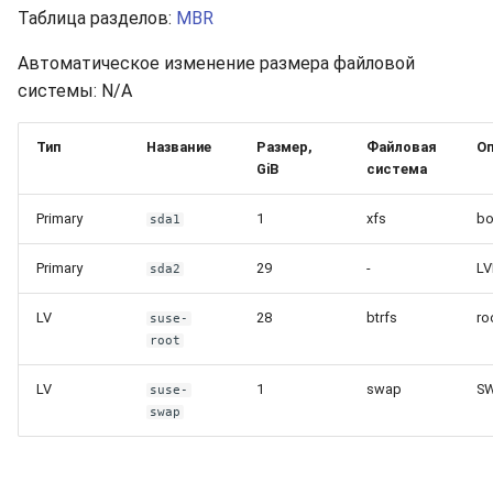
Таблица разделов:
MBR
Автоматическое изменение размера файловой
системы: N/A
Тип
Название
Размер,
Файловая
Оп
GiB
система
Primary
1
xfs
bo
sda1
Primary
29
-
L
sda2
LV
28
btrfs
ro
suse-
root
LV
1
swap
S
suse-
swap