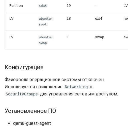
Partition
29
-
LV
sda5
LV
28
ext4
ro
ubuntu-
root
LV
1
swap
s
ubuntu-
swap
Конфигурация
Файерволл операционной системы отключен.
Используется приложение
Networking >
для управления сетевым доступом.
SecurityGroups
Установленное ПО
qemu-guest-agent