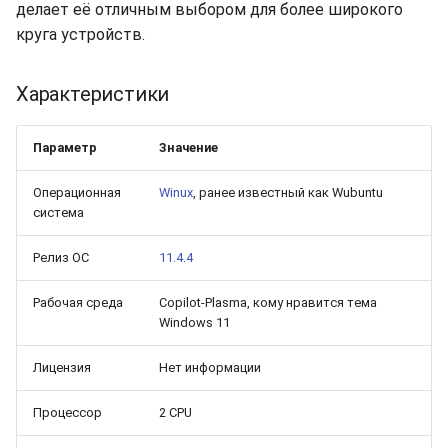
долгий срок?
Бэкапы
делает её отличным выбором для более широкого
s
Синхронизация с VeraCry
Доступность
16.04.6 (2021-01-19)
Gateways
Отчёты
Поиск
круга устройств.
e
Как добавить новый диск
в Linux?
Безопасность
Способы подключений
Расписание проверок
Удаление файлов
a
Характеристики
r
Как расширить
Интеграция
Гайды
Общий доступ
Скачивание файла
существующий диск в
Параметр
Значение
c
Linux?
Эффективность
Ресурсы
Статистика
Операционная
Winux
, ранее известный как Wubuntu
h
система
Boot-меню виртуальной
i
машины
Релиз ОС
11.4.4
n
SSH
g
Рабочая среда
Copilot-Plasma, кому нравится тема
Windows 11
Лицензия
Нет информации
Процессор
2 CPU