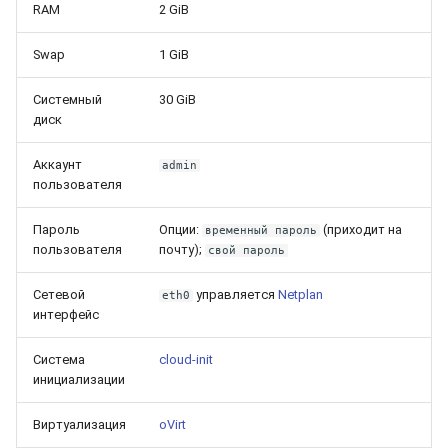
RAM
2 GiB
Swap
1 GiB
Системный
30 GiB
диск
Аккаунт
admin
пользователя
Пароль
Опции:
(приходит на
временный пароль
пользователя
почту);
свой пароль
Сетевой
управляется
Netplan
eth0
интерфейс
Система
cloud-init
инициализации
Виртуализация
oVirt