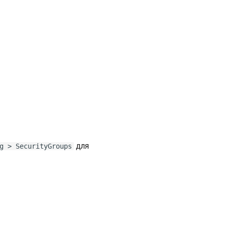
для
g > SecurityGroups