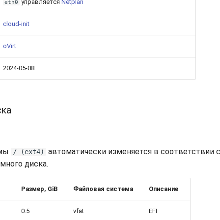
управляется
Netplan
eth0
cloud-init
oVirt
2024-05-08
ска
емы
автоматически изменяется в соответствии 
/ (ext4)
много диска.
Размер, GiB
Файловая система
Описание
0.5
vfat
EFI