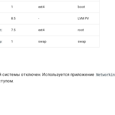
1
ext4
boot
8.5
-
LVM PV
7.5
ext4
root
ot
1
swap
swap
ap
й системы отключен. Используется приложение
Networkin
ступом.