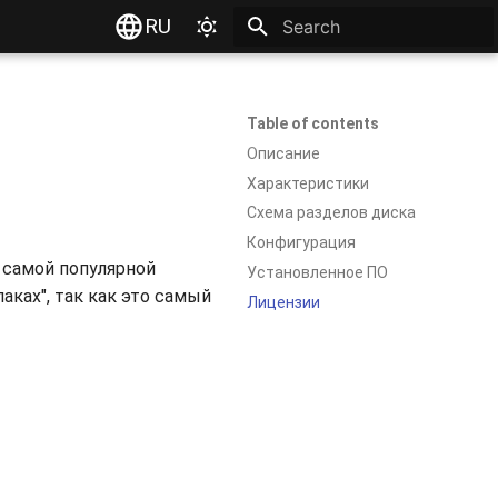
RU
Type to start searching
Table of contents
Описание
Характеристики
Схема разделов диска
Конфигурация
я самой популярной
Установленное ПО
ках", так как это самый
Лицензии