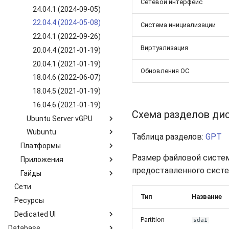
Сетевой интерфейс
SLES 15 SP2 (2022-09-
8.5 GUI (2022-03-25)
22.04.4 (2024-06-10)
24.04.1 (2024-09-05)
28)
22.04.1 (2022-09-13)
22.04.4 (2024-05-08)
Система инициализации
SLES 12 SP5 (2022-10-
20.04.4 (2022-07-07)
22.04.1 (2022-09-26)
13)
Виртуализация
20.04.1 (2021-01-19)
20.04.4 (2021-01-19)
18.04.5 (2021-01-19)
20.04.1 (2021-01-19)
Обновления ОС
16.04.7 (2021-01-19)
18.04.6 (2022-06-07)
18.04.5 (2021-01-19)
16.04.6 (2021-01-19)
Схема разделов ди
Ubuntu Server vGPU
Wubuntu
24.04.1 vGPU 16.8 (2021-
Таблица разделов:
GPT
11-06)
Платформы
11.4.4 win11 (2024-05-
20.04.2 vGPU 15.1 (2021-
10)
Размер файловой сист
Приложения
Kubernetes k3s-c10s
02-02)
11.4.4 win10 (2024-05-
предоставленного систе
Гайды
Kubernetes k3s-c9s
Nextcloud
18.04.5 vGPU 15.1 (2021-
10)
Сети
Часто задаваемые
02-02)
вопросы
Тип
Название
Ресурсы
Как управлять файловой
Dedicated UI
системой Windows?
Partition
sda1
Database
Обзор сервиса