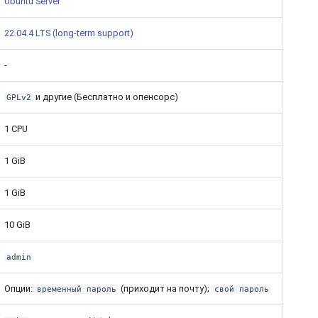
Ubuntu Server
22.04.4 LTS (long-term support)
-
и другие (Бесплатно и опенсорс)
GPLv2
1 CPU
1 GiB
1 GiB
10 GiB
admin
Опции:
(приходит на почту);
временный пароль
свой пароль