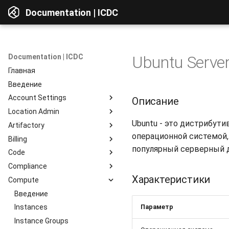
Documentation | ICDC
Documentation | ICDC
Ubuntu Server
Главная
Введение
Account Settings
Описание
Location Admin
Введение
Ubuntu - это дистрибути
Artifactory
Account
Введение
операционной системой,
Billing
Users
Accounts
Введение
популярный серверный д
Code
Billing
Service Delivery
Веб-интерфейс
Введение
Compliance
Reports
Admin Consoles
Ресурсы
Billing Settings
Введение
Обзор интерфейса
Характеристики
Compute
Гайды
Payment Systems
Общие сведения
Введение
Просмотр компонентов
Invoices
Планирование
Доступ к сервису
Введение
Интеграция c Active
Доступ к данным
Directory
Параметр
Reports
Разработка
Профиль пользователя
Instances
Репозитории
Тестирование
Работа с сервером
Instance Groups
Репозитории