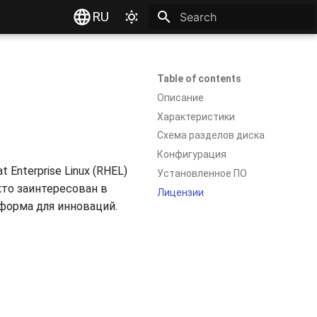
RU
Type to start searching
Table of contents
Описание
Характеристики
Схема разделов диска
Конфигурация
nterprise Linux (RHEL)
Установленное ПО
кто заинтересован в
Лицензии
тформа для инноваций.