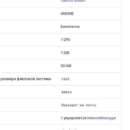
CentOS Stream
GNOME
Бесплатно
1 CPU
1 GiB
30 GiB
 размера файловой системы
root
admin
Приходит на почту
1 управляется
NetworkManager