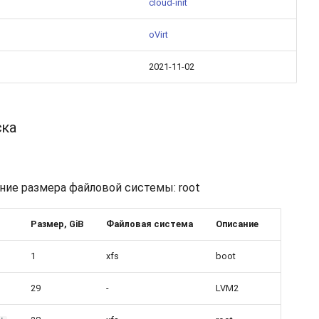
cloud-init
oVirt
2021-11-02
ска
ие размера файловой системы: root
Размер, GiB
Файловая система
Описание
1
xfs
boot
29
-
LVM2