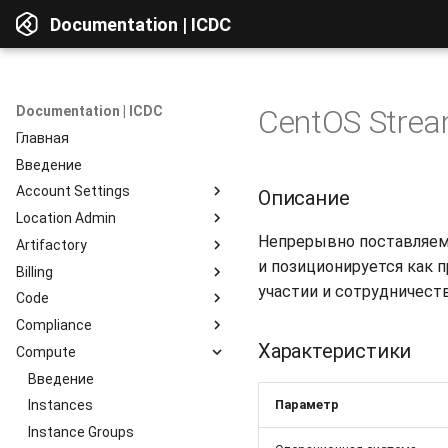
Documentation | ICDC
Documentation | ICDC
CentOS Stream
Главная
Введение
Account Settings
Описание
Location Admin
Введение
Непрерывно поставляемы
Artifactory
Account
Введение
и позиционируется как п
Billing
Users
Accounts
Введение
участии и сотрудничест
Code
Billing
Service Delivery
Веб-интерфейс
Введение
Compliance
Reports
Admin Consoles
Ресурсы
Billing Settings
Введение
Обзор интерфейса
Характеристики
Compute
Гайды
Payment Systems
Общие сведения
Введение
Просмотр компонентов
Invoices
Планирование
Доступ к сервису
Введение
Интеграция c Active
Доступ к данным
Directory
Параметр
Reports
Разработка
Профиль пользователя
Instances
Репозитории
Тестирование
Работа с сервером
Instance Groups
Репозитории