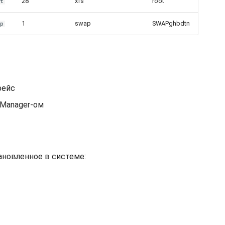
28
xfs
root
ot
1
swap
SWAPghbdtn
ap
фейс
kManager-ом
ановленное в системе: