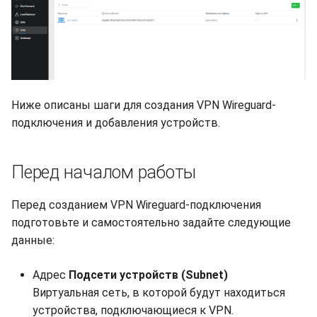
s
Синхронизация с VeraCry
Доступность
Отчёты
Поиск
e
Безопасность
Расписание проверок
Удаление файлов
a
r
Интеграция
Общий доступ
Скачивание файла
Ниже описаны шаги для создания VPN Wireguard-
c
подключения и добавления устройств.
Эффективность
Статистика
h
i
Перед началом работы
n
Перед созданием VPN Wireguard-подключения
g
подготовьте и самостоятельно задайте следующие
данные:
Адрес
Подсети устройств (Subnet)
Виртуальная сеть, в которой будут находиться
устройства, подключающиеся к VPN.