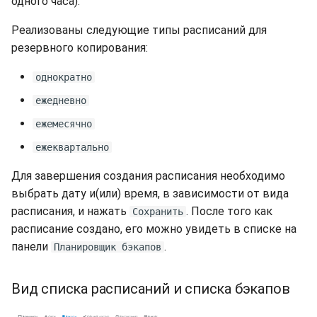
одного часа).
долгий срок?
s
Синхронизация с VeraCry
Доступность
Gateways
Отчёты
Lubuntu
Поиск
Реализованы следующие типы расписаний для
e
Как добавить новый ди
резервного копирования:
в Linux?
Безопасность
Способы подключений
Расписание проверок
OpenSUSE
Удаление файлов
a
однократно
r
Как расширить
Интеграция
Гайды
Общий доступ
Oracle Linux
Скачивание файла
ежедневно
существующий диск в
c
Linux?
ежемесячно
Эффективность
Ресурсы
Статистика
Rocky Linux
h
ежеквартально
Boot-меню виртуальной
Suse
i
машины
Для завершения создания расписания необходимо
n
выбрать дату и(или) время, в зависимости от вида
Ubuntu Desktop
SSH
расписания, и нажать
. После того как
Сохранить
g
расписание создано, его можно увидеть в списке на
Ubuntu Server
панели
.
Планировщик бэкапов
Ubuntu Server vGPU
Вид списка расписаний и списка бэкапов
Wubuntu