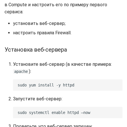
s
в Compute и настроить его по примеру первого
Синхронизация с VeraCry
Доступность
Отчёты
Поиск
сервиса:
e
Безопасность
Расписание проверок
Удаление файлов
установить веб-сервер;
a
настроить правила Firewall.
r
Интеграция
Общий доступ
Скачивание файла
c
Установка веб-сервера
Эффективность
Статистика
h
Установите веб-сервер (в качестве примера:
i
):
apache
n
g
Запустите веб-сервер:
Проверьте, что веб-сервер запущен: