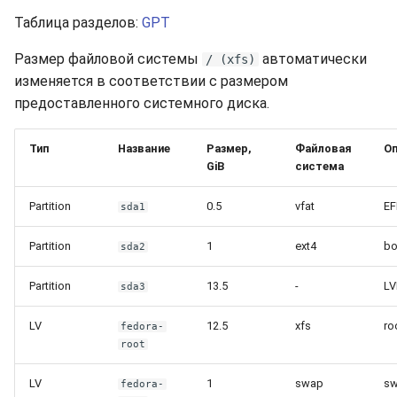
Таблица разделов:
GPT
Размер файловой системы
автоматически
/ (xfs)
изменяется в соответствии с размером
предоставленного системного диска.
Тип
Название
Размер,
Файловая
Оп
GiB
система
Partition
0.5
vfat
EF
sda1
Partition
1
ext4
bo
sda2
Partition
13.5
-
LV
sda3
LV
12.5
xfs
ro
fedora-
root
LV
1
swap
s
fedora-