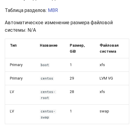
Таблица разделов:
MBR
Автоматическое изменение размера файловой
системы: N/A
Тип
Название
Размер,
Файловая
GiB
система
Primary
1
xfs
boot
Primary
29
LVM VG
centos
LV
28
xfs
centos-
root
LV
1
swap
centos-
swap