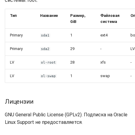
системы: root.
Тип
Название
Размер,
Файловая
Оп
GiB
система
Primary
1
ext4
bo
sda1
Primary
29
-
L
sda2
LV
28
xfs
-
ol-root
LV
1
swap
-
ol-swap
Лицензии
GNU General Public License (GPLv2). Подписка на Oracle
Linux Support не предоставляется.