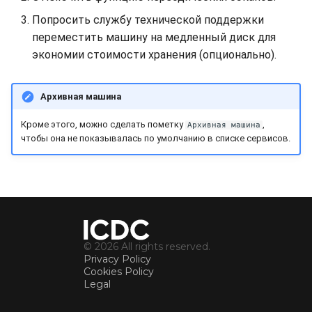
Бэкапы
s
Попросить службу технической поддержки
Синхронизация с VeraCry
Доступность
Lubuntu
Gateways
Отчёты
16.04.6 (2021-01-19)
Поиск
e
переместить машину на медленный диск для
экономии стоимости хранения (опционально).
Безопасность
OpenSUSE
Способы подключений
Расписание проверок
Удаление файлов
a
r
Интеграция
Oracle Linux
Гайды
Общий доступ
Скачивание файла
Архивная машина
c
Эффективность
Rocky Linux
Ресурсы
Статистика
Кроме этого, можно сделать пометку
,
Архивная машина
h
чтобы она не показывалась по умолчанию в списке сервисов.
Suse
i
n
Ubuntu Desktop
g
Ubuntu Server
© 2026 All rights reserved.
Privacy Policy
Ubuntu Server vGPU
Cookies Policy
Legal
Wubuntu