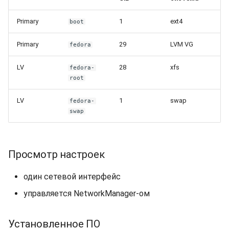
Primary
1
ext4
boot
Primary
29
LVM VG
fedora
LV
28
xfs
fedora-
root
LV
1
swap
fedora-
swap
Просмотр настроек
один сетевой интерфейс
управляется NetworkManager-ом
Установленное ПО