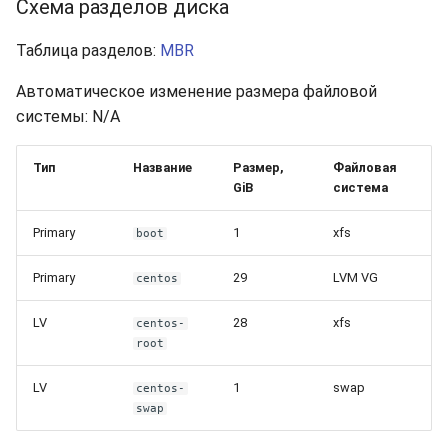
Схема разделов диска
Таблица разделов:
MBR
Автоматическое изменение размера файловой
системы: N/A
Тип
Название
Размер,
Файловая
GiB
система
Primary
1
xfs
boot
Primary
29
LVM VG
centos
LV
28
xfs
centos-
root
LV
1
swap
centos-
swap