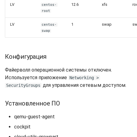
LV
12.6
xfs
ro
centos-
root
LV
1
swap
s
centos-
swap
Конфигурация
Файерволл операционной системы отключен.
Используется приложение
Networking >
для управления сетевым доступом.
SecurityGroups
Установленное ПО
qemu-guest-agent
cockpit
cloud-utils-growpart