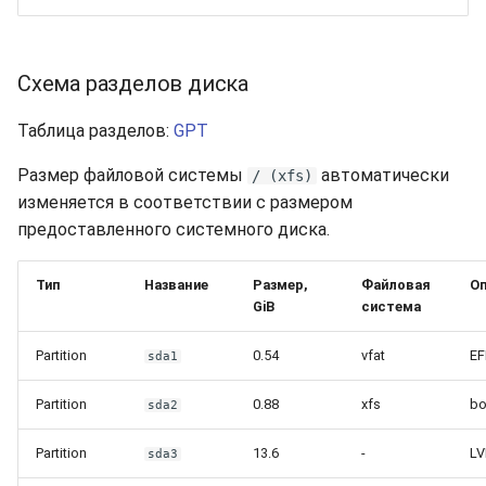
Схема разделов диска
Таблица разделов:
GPT
Размер файловой системы
автоматически
/ (xfs)
изменяется в соответствии с размером
предоставленного системного диска.
Тип
Название
Размер,
Файловая
Оп
GiB
система
Partition
0.54
vfat
EF
sda1
Partition
0.88
xfs
bo
sda2
Partition
13.6
-
LV
sda3