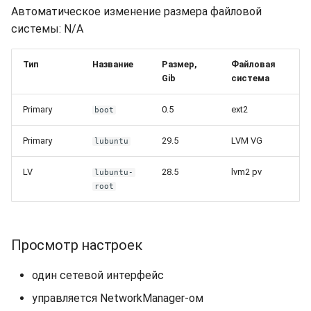
Автоматическое изменение размера файловой
системы: N/A
Тип
Название
Размер,
Файловая
Gib
система
Primary
0.5
ext2
boot
Primary
29.5
LVM VG
lubuntu
LV
28.5
lvm2 pv
lubuntu-
root
Просмотр настроек
один сетевой интерфейс
управляется NetworkManager-ом