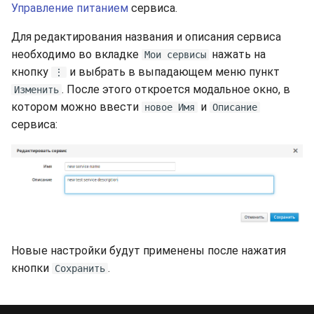
долгий срок?
Управление питанием
сервиса.
s
Синхронизация с VeraCry
Доступность
Gateways
Отчёты
Lubuntu
Поиск
e
Для редактирования названия и описания сервиса
Как добавить новый ди
в Linux?
необходимо во вкладке
нажать на
Мои сервисы
Безопасность
Способы подключений
Расписание проверок
OpenSUSE
Удаление файлов
a
кнопку
и выбрать в выпадающем меню пункт
⋮
r
Как расширить
. После этого откроется модальное окно, в
Интеграция
Гайды
Общий доступ
Oracle Linux
Скачивание файла
Изменить
существующий диск в
котором можно ввести
и
новое Имя
Описание
c
Linux?
сервиса:
Эффективность
Ресурсы
Статистика
Rocky Linux
h
Boot-меню виртуальной
Suse
i
машины
n
Ubuntu Desktop
SSH
g
Ubuntu Server
Новые настройки будут применены после нажатия
Ubuntu Server vGPU
кнопки
.
Сохранить
Wubuntu