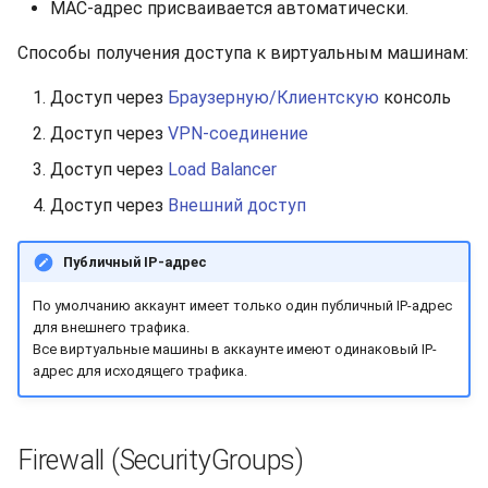
долгий срок?
Бэкапы
MAC-адрес присваивается автоматически.
s
Синхронизация с VeraCry
Доступность
Gateways
Отчёты
Lubuntu
Поиск
Способы получения доступа к виртуальным машинам:
e
Как добавить новый ди
в Linux?
Безопасность
Способы подключений
Расписание проверок
OpenSUSE
Удаление файлов
a
Доступ через
Браузерную/Клиентскую
консоль
Доступ через
VPN-соединение
r
Как расширить
Интеграция
Гайды
Общий доступ
Oracle Linux
Скачивание файла
существующий диск в
Доступ через
Load Balancer
c
Linux?
Эффективность
Ресурсы
Статистика
Rocky Linux
Доступ через
Внешний доступ
h
Boot-меню виртуальной
Suse
i
Публичный IP-адрес
машины
n
Ubuntu Desktop
По умолчанию аккаунт имеет только один публичный IP-адрес
SSH
для внешнего трафика.
g
Все виртуальные машины в аккаунте имеют одинаковый IP-
Ubuntu Server
адрес для исходящего трафика.
Ubuntu Server vGPU
Firewall (SecurityGroups)
Wubuntu