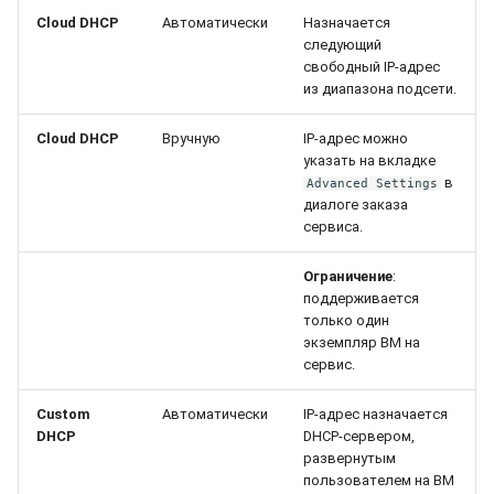
Cloud DHCP
Автоматически
Назначается
следующий
свободный IP-адрес
из диапазона подсети.
Cloud DHCP
Вручную
IP-адрес можно
указать на вкладке
в
Advanced Settings
диалоге заказа
сервиса.
Ограничение
:
поддерживается
только один
экземпляр ВМ на
сервис.
Custom
Автоматически
IP-адрес назначается
DHCP
DHCP-сервером,
развернутым
пользователем на ВМ