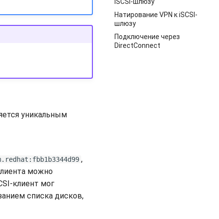
iSCSI-шлюзу
Натирование VPN к iSCSI-
шлюзу
Подключение через
DirectConnect
ляется уникальным
,
m.redhat:fbb1b3344d99
клиента можно
CSI-клиент мог
азанием списка дисков,