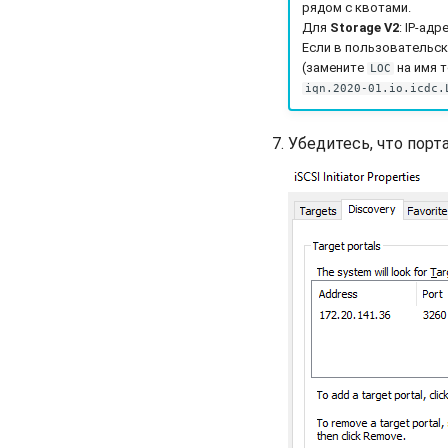
рядом с квотами.
Для
Storage V2
: IP-ад
Если в пользовательск
(замените
на имя т
LOC
iqn.2020-01.io.icdc.
Убедитесь, что порт