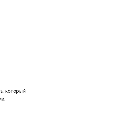
а, который
и: