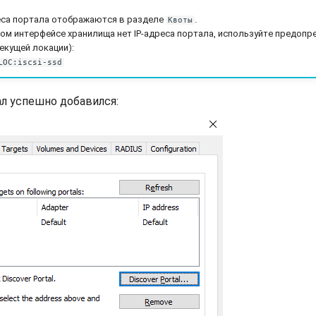
реса портала отображаются в разделе
.
Квоты
ом интерфейсе хранилища нет IP-адреса портала, используйте предопр
екущей локации):
LOC:iscsi-ssd
ал успешно добавился: