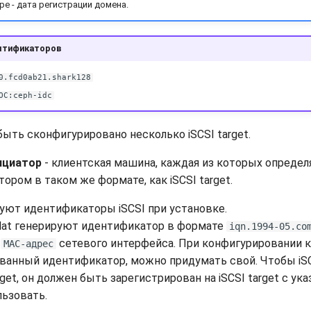
ре - дата регистрации домена.
нтификаторов
0.fcd0ab21.shark128
OC:ceph-idc
быть сконфигурировано несколько iSCSI target.
ициатор
- клиентская машина, каждая из которых опреде
ром в таком же формате, как iSCSI target.
уют идентификаторы iSCSI при установке.
Hat генерируют идентификатор в формате
iqn.1994-05.co
-
сетевого интерфейса. При конфигурировании 
MAC-адрес
ванный идентификатор, можно придумать свой. Чтобы iS
rget, он должен быть зарегистрирован на iSCSI target с ук
ьзовать.