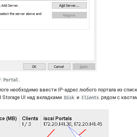
.
r Portal
оге необходимо ввести IP-адрес любого портала из списк
I Storage UI над вкладками
и
рядом с квотам
Disk
Clients