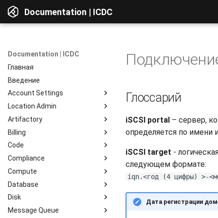
Documentation | ICDC
Documentation | ICDC
Подключение
Главная
Введение
Account Settings
Глоссарий
Location Admin
Введение
Artifactory
Account
Введение
iSCSI portal
– сервер, ко
определяется по имени и
Billing
Users
Accounts
Введение
Code
Billing
Service Delivery
Веб-интерфейс
Введение
iSCSI target
- логическа
Compliance
Reports
Admin Consoles
Ресурсы
Billing Settings
Введение
Обзор интерфейса
следующем формате:
Compute
Гайды
Payment Systems
Общие сведения
Введение
Просмотр компонентов
iqn.<год (4 цифры) >-<м
Database
Invoices
Планирование
Доступ к сервису
Введение
Интеграция c Active
Доступ к данным
Directory
Disk
Reports
Разработка
Профиль пользователя
Instances
Введение
Репозитории
Дата регистрации дом
Message Queue
Тестирование
Работа с сервером
Instance Groups
Инстансы
Введение
Репозитории