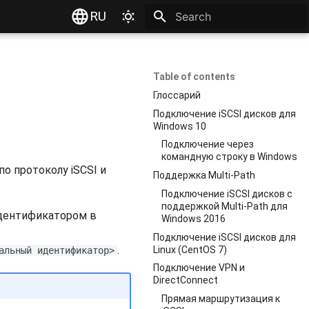
RU
Type to start searching
Table of contents
Глоссарий
Подключение iSCSI дисков для
Windows 10
Подключение через
командную строку в Windows
о протоколу iSCSI и
Поддержка Multi-Path
Подключение iSCSI дисков c
поддержкой Multi-Path для
идентификатором в
Windows 2016
Подключение iSCSI дисков для
.
Linux (CentOS 7)
альный идентификатор>
Подключение VPN и
DirectConnect
Прямая маршрутизация к