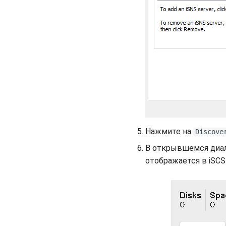
Нажмите на
Discove
В открывшемся диал
отображается в iSCS