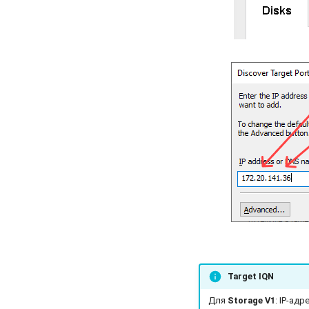
Target IQN
Для
Storage V1
: IP-ад