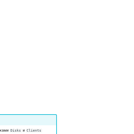
дками
и
Disks
Clients