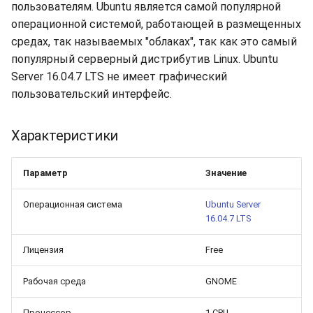
долгий срок?
Бэкапы
пользователям. Ubuntu является самой популярной
s
Синхронизация с VeraCry
Доступность
Gateways
Отчёты
Поиск
операционной системой, работающей в размещенных
e
Как добавить новый диск
средах, так называемых "облаках", так как это самый
в Linux?
Безопасность
Способы подключений
Расписание проверок
Удаление файлов
популярный серверный дистрибутив Linux. Ubuntu
a
Server 16.04.7 LTS не имеет графический
r
Как расширить
Интеграция
Гайды
Общий доступ
Скачивание файла
пользовательский интерфейс.
существующий диск в
c
Linux?
Эффективность
Ресурсы
Статистика
Характеристики
h
Boot-меню виртуальной
i
машины
Параметр
Значение
n
Операционная система
Ubuntu Server
SSH
g
16.04.7 LTS
Лицензия
Free
Рабочая среда
GNOME
Процессор
1 CPU