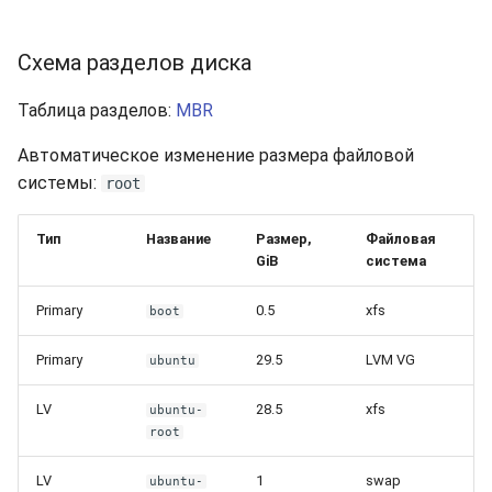
Схема разделов диска
Таблица разделов:
MBR
Автоматическое изменение размера файловой
системы:
root
Тип
Название
Размер,
Файловая
GiB
система
Primary
0.5
xfs
boot
Primary
29.5
LVM VG
ubuntu
LV
28.5
xfs
ubuntu-
root
LV
1
swap
ubuntu-