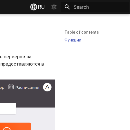
RU
Type to start searching
Table of contents
Функции
ке серверов на
 предоставляются в