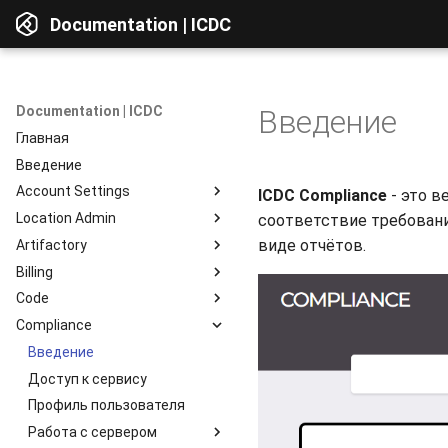
Documentation | ICDC
Documentation | ICDC
Введение
Главная
Введение
Account Settings
ICDC Compliance
- это в
Location Admin
Введение
соответствие требован
виде отчётов.
Artifactory
Account
Введение
Billing
Users
Accounts
Введение
Code
Billing
Service Delivery
Веб-интерфейс
Введение
Compliance
Reports
Admin Consoles
Ресурсы
Billing Settings
Введение
Обзор интерфейса
Гайды
Payment Systems
Общие сведения
Введение
Просмотр компонентов
Invoices
Планирование
Доступ к сервису
Интеграция c Active
Доступ к данным
Directory
Reports
Разработка
Профиль пользователя
Репозитории
Тестирование
Работа с сервером
Репозитории