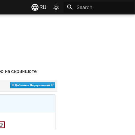
RU
Type to start searching
ю на скриншоте: