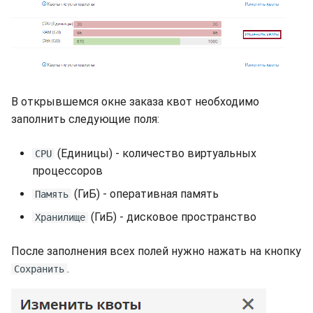
долгий срок?
Бэкапы
s
Синхронизация с VeraCry
Доступность
Gateways
Отчёты
Lubuntu
Поиск
e
Как добавить новый ди
в Linux?
Безопасность
Способы подключений
Расписание проверок
OpenSUSE
Удаление файлов
a
r
Как расширить
Интеграция
Гайды
Общий доступ
Oracle Linux
Скачивание файла
В открывшемся окне заказа квот необходимо
существующий диск в
c
заполнить следующие поля:
Linux?
Эффективность
Ресурсы
Статистика
Rocky Linux
h
(Единицы) - количество виртуальных
CPU
Boot-меню виртуальной
Suse
i
процессоров
машины
n
Ubuntu Desktop
(ГиБ) - оперативная память
Память
SSH
g
(ГиБ) - дисковое пространство
Хранилище
Ubuntu Server
После заполнения всех полей нужно нажать на кнопку
Ubuntu Server vGPU
.
Сохранить
Wubuntu