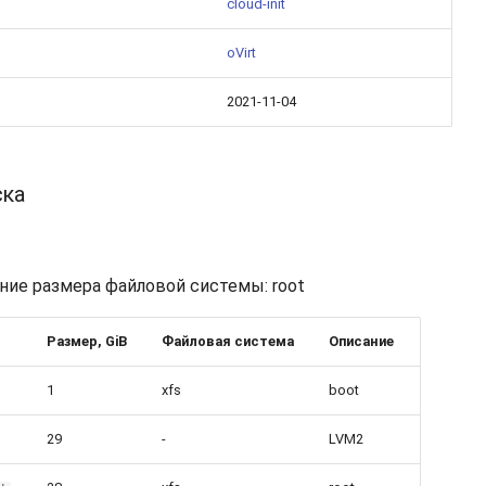
cloud-init
oVirt
2021-11-04
ска
ие размера файловой системы: root
Размер, GiB
Файловая система
Описание
1
xfs
boot
29
-
LVM2