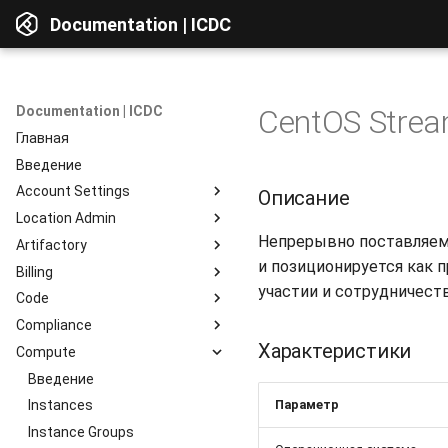
Documentation | ICDC
Documentation | ICDC
CentOS Stream
Главная
Введение
Account Settings
Описание
Location Admin
Введение
Непрерывно поставляемы
Artifactory
Account
Введение
и позиционируется как п
Billing
Users
Accounts
Введение
участии и сотрудничест
Code
Billing
Service Delivery
Веб-интерфейс
Введение
Compliance
Reports
Admin Consoles
Ресурсы
Billing Settings
Введение
Обзор интерфейса
Характеристики
Compute
Гайды
Payment Systems
Общие сведения
Введение
Просмотр компонентов
Invoices
Планирование
Доступ к сервису
Введение
Интеграция c Active
Доступ к данным
Directory
Параметр
Reports
Разработка
Профиль пользователя
Instances
Репозитории
Тестирование
Работа с сервером
Instance Groups
Репозитории