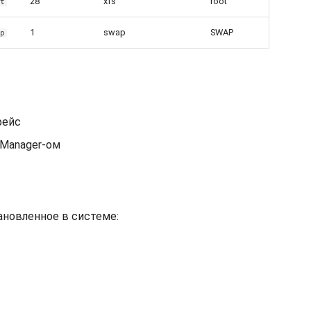
28
xfs
root
ot
1
swap
SWAP
ap
фейс
kManager-ом
ановленное в системе: