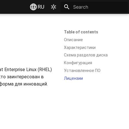
RU
Type to start searching
Table of contents
Описание
Характеристики
Схема разделов диска
Конфигурация
nterprise Linux (RHEL)
Установленное ПО
кто заинтересован в
Лицензии
тформа для инноваций.