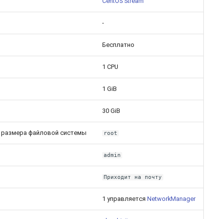
CentOS Stream
-
Бесплатно
1 CPU
1 GiB
30 GiB
 размера файловой системы
root
admin
Приходит на почту
1 управляется
NetworkManager