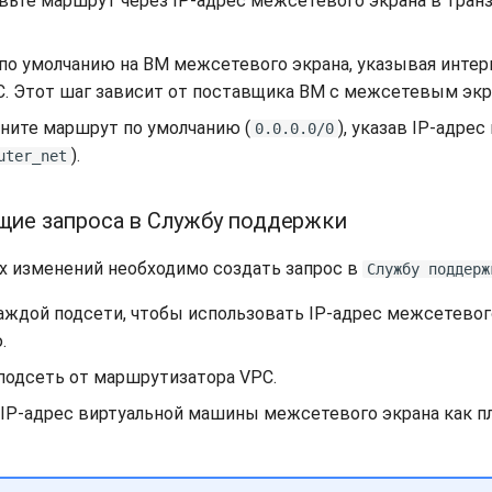
ьте маршрут через IP-адрес межсетевого экрана в транз
по умолчанию на ВМ межсетевого экрана, указывая инте
. Этот шаг зависит от поставщика ВМ с межсетевым экр
ните маршрут по умолчанию (
), указав IP-адре
0.0.0.0/0
).
uter_net
щие запроса в Cлужбу поддержки
х изменений необходимо создать запрос в
Cлужбу поддерж
аждой подсети, чтобы использовать IP-адрес межсетевог
.
одсеть от маршрутизатора VPC.
 IP-адрес виртуальной машины межсетевого экрана как п