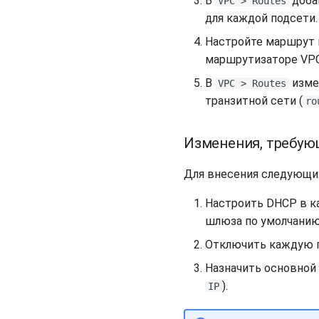
В
добав
VPC > Routes
для каждой подсети.
Настройте маршрут 
маршрутизаторе VPC
В
изме
VPC > Routes
транзитной сети (
ro
Изменения, требую
Для внесения следующи
Настроить DHCP в к
шлюза по умолчанию
Отключить каждую п
Назначить основной
).
IP