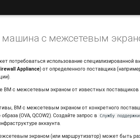
 машина с межсетевым экра
жет потребоваться использование специализированной в
irewall Appliance
) от определенного поставщика (наприме
ии).
 ВМ с межсетевым экраном от известных поставщиков м
ативы, ВМ с межсетевым экраном от конкретного поставщ
е образа (OVA, QCOW2). Создайте запрос в
Cлужбу поддержки
инфраструктуре аккаунта.
ежсетевым экраном (или маршрутизатор) может быть раз