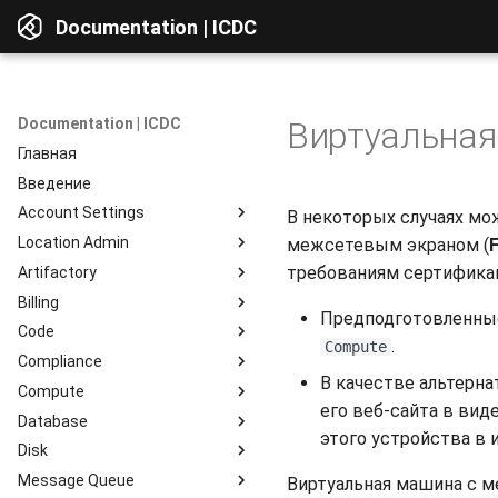
Documentation | ICDC
Documentation | ICDC
Виртуальная
Главная
Введение
Account Settings
В некоторых случаях мо
Location Admin
Введение
межсетевым экраном (
F
требованиям сертификац
Artifactory
Account
Введение
Billing
Users
Accounts
Введение
Предподготовленные
Code
Billing
Service Delivery
Веб-интерфейс
Введение
.
Compute
Compliance
Reports
Admin Consoles
Ресурсы
Billing Settings
Введение
Обзор интерфейса
В качестве альтерн
Compute
Гайды
Payment Systems
Общие сведения
Введение
Просмотр компонентов
его веб-сайта в вид
Database
Invoices
Планирование
Доступ к сервису
Введение
Интеграция c Active
Доступ к данным
этого устройства в 
Directory
Disk
Reports
Разработка
Профиль пользователя
Instances
Введение
Репозитории
Message Queue
Тестирование
Работа с сервером
Instance Groups
Инстансы
Введение
Репозитории
Виртуальная машина с м