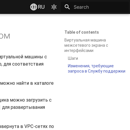
RU
Type to start searching
ном
Table of contents
Виртуальная машина
межсетевого экрана с
интерфейсами
иртуальной машины с
Шаги
р, для соответствия
Изменения, требующие
запроса в Cлужбу поддержки
ожно найти в каталоге
ика можно загрузить с
для развертывания
вернута в VPC-сетях по