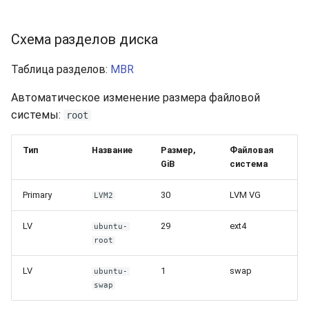
Схема разделов диска
Таблица разделов:
MBR
Автоматическое изменение размера файловой
системы:
root
Тип
Название
Размер,
Файловая
GiB
система
Primary
30
LVM VG
LVM2
LV
29
ext4
ubuntu-
root
LV
1
swap
ubuntu-
swap