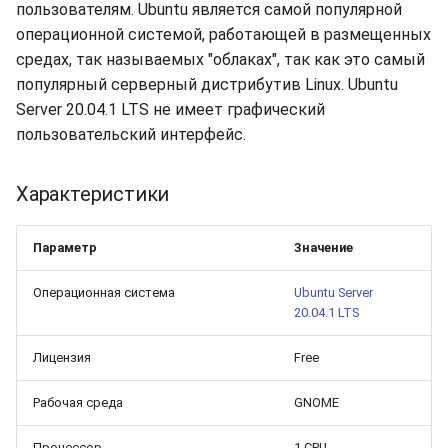
долгий срок?
Бэкапы
пользователям. Ubuntu является самой популярной
s
Синхронизация с VeraCry
Доступность
Gateways
Отчёты
Поиск
операционной системой, работающей в размещенных
e
Как добавить новый диск
средах, так называемых "облаках", так как это самый
в Linux?
Безопасность
Способы подключений
Расписание проверок
Удаление файлов
популярный серверный дистрибутив Linux. Ubuntu
a
Server 20.04.1 LTS не имеет графический
r
Как расширить
Интеграция
Гайды
Общий доступ
Скачивание файла
пользовательский интерфейс.
существующий диск в
c
Linux?
Эффективность
Ресурсы
Статистика
Характеристики
h
Boot-меню виртуальной
i
машины
Параметр
Значение
n
Операционная система
Ubuntu Server
SSH
g
20.04.1 LTS
Лицензия
Free
Рабочая среда
GNOME
Процессор
1 CPU