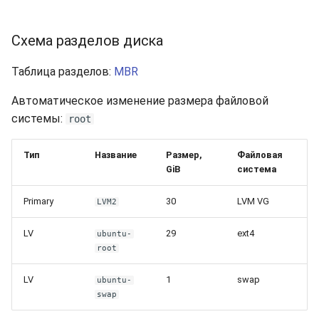
Схема разделов диска
Таблица разделов:
MBR
Автоматическое изменение размера файловой
системы:
root
Тип
Название
Размер,
Файловая
GiB
система
Primary
30
LVM VG
LVM2
LV
29
ext4
ubuntu-
root
LV
1
swap
ubuntu-
swap