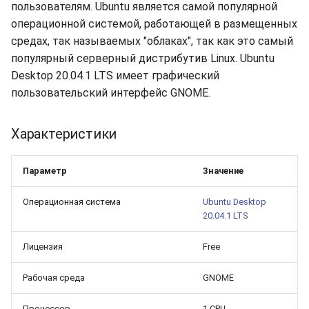
долгий срок?
Бэкапы
пользователям. Ubuntu является самой популярной
s
Синхронизация с VeraCry
Доступность
16.04.6 (2021-01-19)
Gateways
Отчёты
Поиск
операционной системой, работающей в размещенных
e
Как добавить новый диск
средах, так называемых "облаках", так как это самый
в Linux?
Безопасность
Способы подключений
Расписание проверок
Удаление файлов
популярный серверный дистрибутив Linux. Ubuntu
a
Desktop 20.04.1 LTS имеет графический
r
Как расширить
Интеграция
Гайды
Общий доступ
Скачивание файла
пользовательский интерфейс GNOME.
существующий диск в
c
Linux?
Эффективность
Ресурсы
Статистика
Характеристики
h
Boot-меню виртуальной
i
машины
Параметр
Значение
n
Операционная система
Ubuntu Desktop
SSH
g
20.04.1 LTS
Лицензия
Free
Рабочая среда
GNOME
Процессор
1 CPU