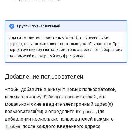
долгий срок?
Бэкапы
s
Синхронизация с VeraCry
Доступность
Gateways
Отчёты
Lubuntu
Поиск
e
Как добавить новый ди
в Linux?
Безопасность
Способы подключений
Расписание проверок
OpenSUSE
Удаление файлов
a
Группы пользователей
r
Как расширить
Интеграция
Гайды
Общий доступ
Oracle Linux
Скачивание файла
Один и тот же пользователь может быть в нескольких
существующий диск в
группах, если он выполняет несколько ролей в проекте. При
c
переключении группы пользователь определяет набор своих
Linux?
Эффективность
Ресурсы
Статистика
Rocky Linux
полномочий и доступный ему функционал.
h
Boot-меню виртуальной
Suse
i
машины
Добавление пользователей
n
Ubuntu Desktop
SSH
Чтобы добавить в аккаунт новых пользователей,
g
Ubuntu Server
нажмите кнопку
, и в
Добавить пользователей
модальном окне введите электронный адрес(а)
Ubuntu Server vGPU
пользователя(ей) и определите их
. Для
роль
добавления нескольких пользователей нажмите
Wubuntu
после каждого введенного адреса.
Пробел