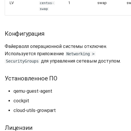
LV
1
swap
s
centos-
swap
Конфигурация
Файерволл операционной системы отключен.
Используется приложение
Networking >
для управления сетевым доступом.
SecurityGroups
Установленное ПО
qemu-guest-agent
cockpit
cloud-utils-growpart
Лицензии