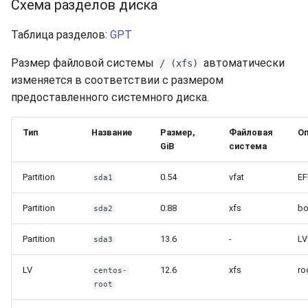
Схема разделов диска
Таблица разделов:
GPT
Размер файловой системы
автоматически
/ (xfs)
изменяется в соответствии с размером
предоставленного системного диска.
Тип
Название
Размер,
Файловая
Оп
GiB
система
Partition
0.54
vfat
EF
sda1
Partition
0.88
xfs
bo
sda2
Partition
13.6
-
LV
sda3
LV
12.6
xfs
ro
centos-
root